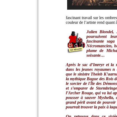
fascinant travail sur les ombr
couleur de l’artiste rend quant 
Julien Blondel,
poursuivent le
fascinante saga 
Nécromancien, hé
plume de Micha
soixante…
Après le sac d’Imrryr et la 
dans les jeunes royaumes n 
que le sinistre Theleb K’aarn
la mythique Bague des Rois d
le sorcier de l'Île des Démon
et s’emparer de Stormbringer
l’Archer Rouge, qui va lui ap
pousser à sauver Myshella, 
grand péril avant de pouvoir
pourrait trouver la paix à laqu
On retrouve dans ce sixiè