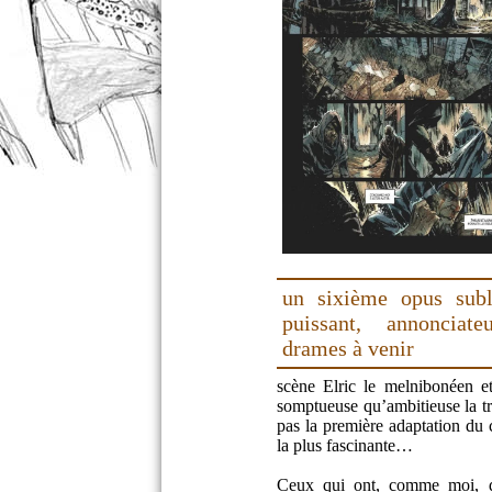
un sixième opus sub
puissant, annonciat
drames à venir
scène Elric le melnibonéen et
somptueuse qu’ambitieuse la t
pas la première adaptation du 
la plus fascinante…
Ceux qui ont, comme moi, dé