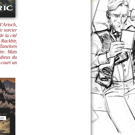
d’Arioch,
e sorcier
de la cité
e Rackhir,
 Tanelorn
ire. Mais
 dieux du
 court un