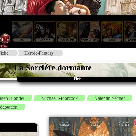
iche
Heroic-Fantasy
La Sorcière dormante
Elric
ulien Blondel
Michael Moorcock
Valentin Sécher
daptation