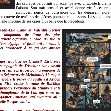
des cadrages percutants qui accentue avec virtuosité la drama
l’album. Son trait sensuel et acéré donne vie à ces prot
atypiques, jouets de puissances qui les dépassent alor
es recouvre de ténèbres des décors pourtant éblouissants. La somptueus
à elle chacune de ses cases plus belle que la précédente.
 Jean-Luc Cano et Valentin Sécher
ur adaptation de l’une des plus
d’heroic-fantasy : celle d’Elric le
ros atypique et fascinant né sous la
el Moorcock à la fin des années
mort tragique de Cymoril, Elric erre
compagnie de Tristelune sans savoir
a est sur ses traces pour s’emparer de
es Seigneurs de Melniboné. Alors que
s espère le priver du soutien d’Arioch
, Elric croise la route de Rackhir,
prendre l’existence du Multivers et le
championne de la Loi, qui court un
 gagner Tanelorn, cité mythique où il
elle il aspire tant…
me opus qui voit Stormbringer se