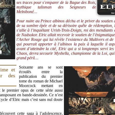
ses traces pour s’emparer de la Bague des Rois,
mythique talisman des Seigneurs de
Melniboné…
Pour nuire au Prince albinos déchu et le priver du soutien 
de sa sombre épée et de sa dérisoire quête de rédemption, l
s’allie à l’inquiétant Urish-Trois-Doigts, roi des mendiants 
de Nadsokor. Elric allait recevoir le soutien de l’énigmatiqu
l’Archer Rouge qui lui révèle l’existence du Multivers et de
qui pourrait apporter à l’albinos la paix à laquelle il asp
avant d’atteindre la cité, Elric qui a si longtemps servi les
Chaos, devra secourir Myshella, championne de la Loi, qui
grand péril…
Soixante ans se sont
lime et
écoulés entre la
eur des
publication du premier
tome du roman de Michael
Moorcock mettant en
 le premier opus de cette série aussi
ransposant en bande-dessinée. Ce n’est
cycle d’Elric mais c’est sans nul doute
couvert cette saga à l’adolescence,