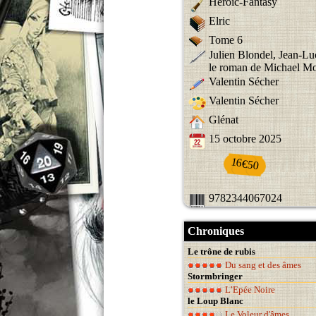
Heroic-Fantasy
Elric
Tome 6
Julien Blondel, Jean-Lu
le roman de Michael M
Valentin Sécher
Valentin Sécher
Glénat
15 octobre 2025
16€50
9782344067024
Chroniques
Le trône de rubis
Du sang et des âmes
Stormbringer
L’Epée Noire
le Loup Blanc
Le Voleur d'âmes