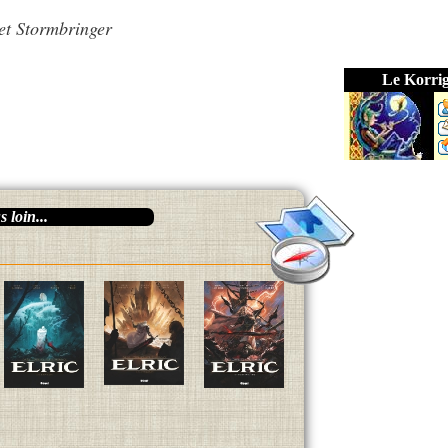
 et Stormbringer
Le Korri
 loin...