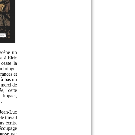
 scène un
a à Elric
 cesse la
mbringer
rrances et
s à bas un
a merci de
e, cette
 impact,
e…
 Jean-Luc
le travail
s écrits.
découpage
aussé par