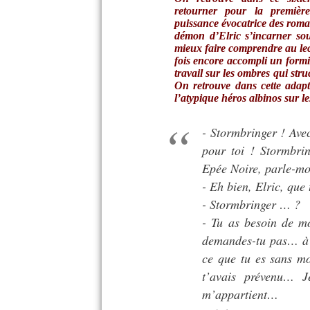
retourner pour la première
puissance évocatrice des roma
démon d’Elric s’incarner sou
mieux faire comprendre au lec
fois encore accompli un formi
travail sur les ombres qui str
On retrouve dans cette adap
l’atypique héros albinos sur l
- Stormbringer ! Ave
pour toi ! Stormbri
Epée Noire, parle-mo
- Eh bien, Elric, que t
- Stormbringer … ?
- Tu as besoin de m
demandes-tu pas… à l
ce que tu es sans m
t’avais prévenu… J
m’appartient…