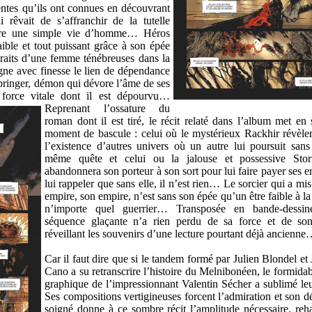
entes qu’ils ont connues en découvrant
i rêvait de s’affranchir de la tutelle
ivre une simple vie d’homme… Héros
aible et tout puissant grâce à son épée
traits d’une femme ténébreuses dans la
ligne avec finesse le lien de dépendance
bringer, démon qui dévore l’âme de ses
 force vitale dont il est dépourvu…
Reprenant l’ossature du
roman dont il est tiré, le récit relaté dans l’album met en
moment de bascule : celui où le mystérieux Rackhir révèler
l’existence d’autres univers où un autre lui poursuit sans
même quête et celui ou la jalouse et possessive Stor
abandonnera son porteur à son sort pour lui faire payer ses e
lui rappeler que sans elle, il n’est rien… Le sorcier qui a mi
empire, son empire, n’est sans son épée qu’un être faible à l
n’importe quel guerrier… Transposée en bande-dessiné
séquence glaçante n’a rien perdu de sa force et de son
réveillant les souvenirs d’une lecture pourtant déjà ancienn
Car il faut dire que si le tandem formé par Julien Blondel et
Cano a su retranscrire l’histoire du Melnibonéen, le formidab
graphique de l’impressionnant Valentin Sécher a sublimé leur
Ses compositions vertigineuses forcent l’admiration et son 
soigné donne à ce sombre récit l’amplitude nécessaire, reh