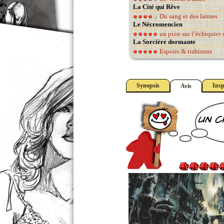
La Cité qui Rêve
Du sang et des larmes
Le Nécromencien
un pion sur l’échiquier 
La Sorcière dormante
Espoirs & trahisons
Synopsis
Insp
Avis
un c