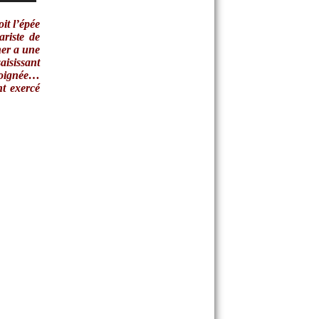
it l’épée
ariste de
her a une
aisissant
 soignée…
nt exercé