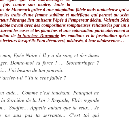
 fois contre son maître, toute la
ns de Moorcock grâce à une adaptation fidèle mais audacieuse qui vo
s les traits d’une femme sublime et maléfique qui permet au scén
teur l’étrange lien unissant l’épée à l’empereur déchu. Valentin Séc
dable travail avec des compositions somptueuses rehaussées par un s
ucturent les cases et les planches et une colorisation particulièrement
tation de
la Sorcière Dormante
les émotions et la fascination qu’o
es lecteurs lorsqu’ils l’ont découvert, médusés, à leur adolescence…
c moi, Epée Noire ! Il y a du sang et des âmes
nger, Donne-moi ta force ! … Stormbringer ?
i… J’ai besoin de ton pouvoir.
’arrive-t-il ? Tu te sens faible ?
on aide… Comme c’est touchant. Pourquoi ne
a Sorcière de la Loi ? Regarde, Elric regarde
oi… Souffre… Appelle autant que tu veux… Je
e ne suis pas ta servante… C’est toi qui