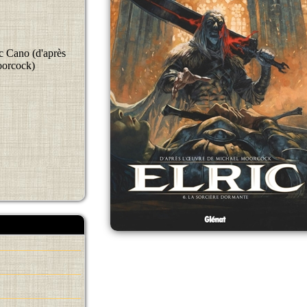
c Cano (d'après
oorcock)