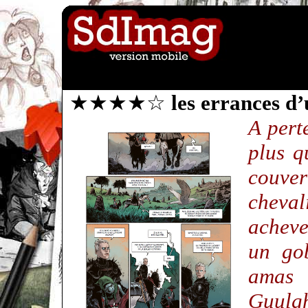
★★★★☆
les errances d
A pert
plus q
couve
cheval
acheve
un gob
amas
Guulgh