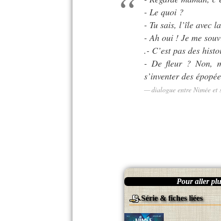
- Le quoi ?
- Tu sais, l’île avec l
- Ah oui ! Je me souvi
.- C’est pas des hist
- De fleur ? Non, m
s’inventer des épopée
dialogue entre Nimée et
Pour aller plus
Série & fiches liées