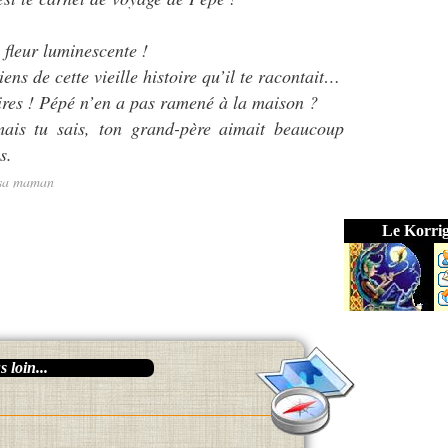
a fleur luminescente !
ens de cette vieille histoire qu’il te racontait…
oires ! Pépé n’en a pas ramené à la maison ?
ais tu sais, ton grand-père aimait beaucoup
s.
 sa maman
Le Korri
 loin...