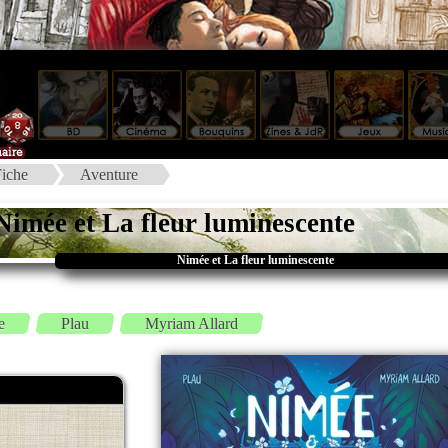
iche
Aventure
Nimée et La fleur luminescente
Nimée et La fleur luminescente
e
Plau
Myriam Allard