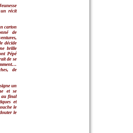
Jeunesse
un récit
n carton
onné de
entures,
e décide
ne brille
dont Pépé
ait de se
tamment…
hes, de
 signe un
ne et se
 au final
iques et
touche le
douter le