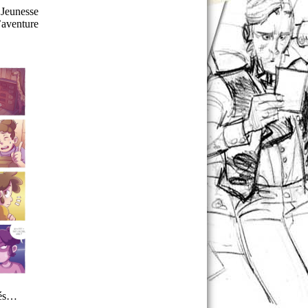
Jeunesse
’aventure
rés…