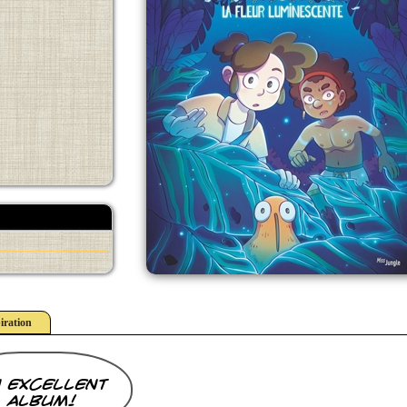
iration
 excellent
album!