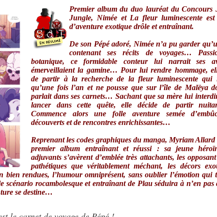
Premier album du duo lauréat du Concours 
Jungle, Nimée et La fleur luminescente est 
d’aventure exotique drôle et entraînant.
De son Pépé adoré, Nimée n’a pu garder qu’u
contenant ses récits de voyages… Passi
botanique, ce formidable conteur lui narrait ses av
émerveillaient la gamine… Pour lui rendre hommage, ell
de partir à la recherche de la fleur luminescente qui 
qu’une fois l’an et ne pousse que sur l’île de Malëya 
parlait dans ses carnets… Sachant que sa mère lui interdir
lancer dans cette quête, elle décide de partir nui
Commence alors une folle aventure semée d’embûc
découverts et de rencontres enrichissantes…
Reprenant les codes graphiques du manga, Myriam Allard
premier album entraînant et réussi : sa jeune héroï
adjuvants s’avèrent d’emblée très attachants, les opposant
pathétiques que véritablement méchant, les décors exot
on bien rendues, l’humour omniprésent, sans oublier l’émotion qui 
le scénario rocambolesque et entraînant de Plau séduira à n’en pas 
nture se destine…
st le carnet de voyage de Pépé !