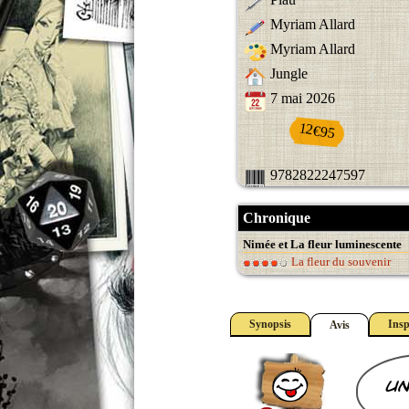
Myriam Allard
Myriam Allard
Jungle
7 mai 2026
12€95
9782822247597
Chronique
Nimée et La fleur luminescente
La fleur du souvenir
Synopsis
Insp
Avis
un