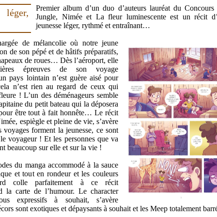
Premier album d’un duo d’auteurs lauréat du Concours 
 léger,
Jungle, Nimée et La fleur luminescente est un récit d
jeunesse léger, rythmé et entraînant…
argée de mélancolie où notre jeune
n de son pépé et de hâtifs préparatifs,
hapeaux de roues… Dès l’aéroport, elle
mières épreuves de son voyage
n pays lointain n’est guère aisé pour
ela n’est rien au regard de ceux qui
 fleure ! L’un des déménageurs semble
pitaine du petit bateau qui la déposera
 pour être tout à fait honnête… Le récit
imée, espiègle et pleine de vie, s’avère
es voyages forment la jeunesse, ce sont
t le voyageur ! Et les personnes que va
t beaucoup sur elle et sur la vie !
codes du manga accommodé à la sauce
que et tout en rondeur et les couleurs
rd colle parfaitement à ce récit
 la carte de l’humour. Le character
ous expressifs à souhait, s’avère
décors sont exotiques et dépaysants à souhait et les Meep totalement bar