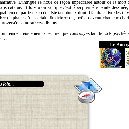
narrative. L’intrigue se noue de façon impeccable autour de la mort 
rismatique. Et lorsqu’on sait que c’est là sa première bande-dessinée, 
blement partie des scénariste talentueux dont il faudra suivre les tra
mbre diaphane d’un certain Jim Morrison, poëte devenu chanteur char
ntroversée plane sur ces albums.
recommande chaudement la lecture, que vous soyez fan de rock psychédé
elé…
Le Korri
 loin...