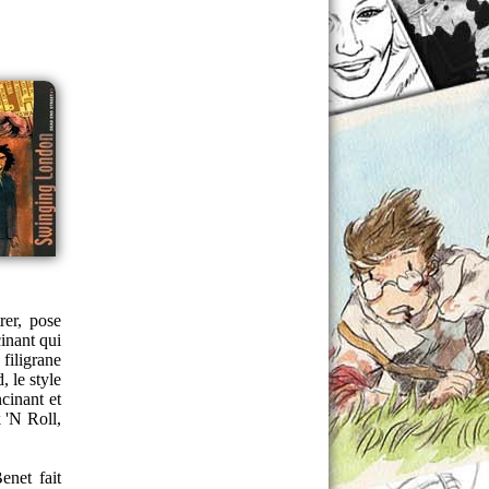
rer, pose
cinant qui
filigrane
, le style
cinant et
 'N Roll,
enet fait