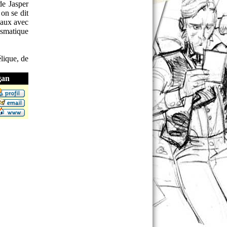
de Jasper
on se dit
vaux avec
ismatique
lique, de
gan