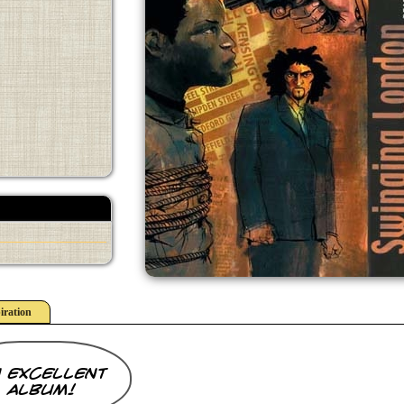
iration
 excellent
album!