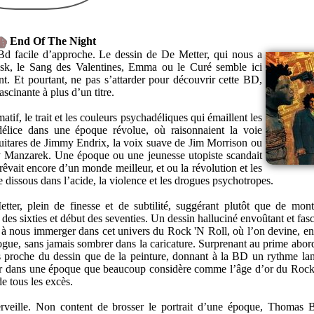
End Of The Night
Bd facile d’approche. Le dessin de De Metter, qui nous a
usk, le Sang des Valentines, Emma ou le Curé semble ici
nt. Et pourtant, ne pas s’attarder pour découvrir cette BD,
ascinante à plus d’un titre.
atif, le trait et les couleurs psychadéliques qui émaillent les
élice dans une époque révolue, où raisonnaient la voie
 guitares de Jimmy Endrix, la voix suave de Jim Morrison ou
y Manzarek. Une époque ou une jeunesse utopiste scandait
 rêvait encore d’un monde meilleur, et ou la révolution et les
 dissous dans l’acide, la violence et les drogues psychotropes.
ter, plein de finesse et de subtilité, suggérant plutôt que de mont
des sixties et début des seventies. Un dessin halluciné envoûtant et fas
à nous immerger dans cet univers du Rock 'N Roll, où l’on devine, en 
drogue, sans jamais sombrer dans la caricature. Surprenant au prime abord
s proche du dessin que de la peinture, donnant à la BD un rythme lan
teur dans une époque que beaucoup considère comme l’âge d’or du Rock
de tous les excès.
rveille. Non content de brosser le portrait d’une époque, Thomas B