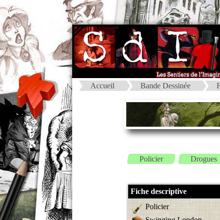
Accueil
Bande Dessinée
F
Policier
Drogues
Fiche descriptive
Policier
Swinging London