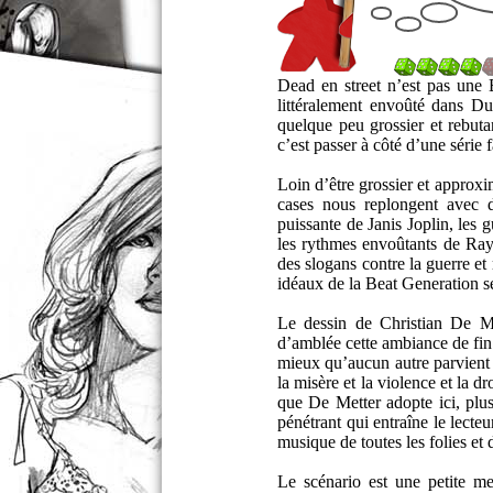
Dead en street n’est pas une 
littéralement envoûté dans D
quelque peu grossier et rebuta
c’est passer à côté d’une série f
Loin d’être grossier et approxim
cases nous replongent avec d
puissante de Janis Joplin, les
les rythmes envoûtants de Ra
des slogans contre la guerre et
idéaux de la Beat Generation se
Le dessin de Christian De Met
d’amblée cette ambiance de fin 
mieux qu’aucun autre parvient 
la misère et la violence et la 
que De Metter adopte ici, plu
pénétrant qui entraîne le lec
musique de toutes les folies et 
Le scénario est une petite me