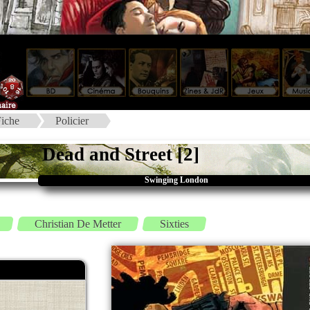
iche
Policier
Dead and Street [2]
Swinging London
Christian De Metter
Sixties