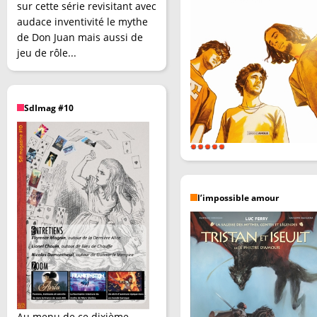
sur cette série revisitant avec
audace inventivité le mythe
de Don Juan mais aussi de
jeu de rôle...
SdImag #10
l’impossible amour
Au menu de ce dixième