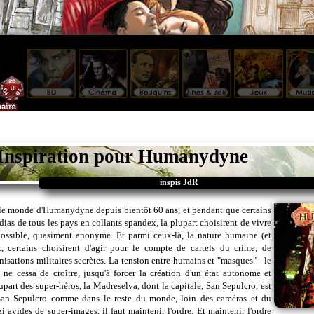
Inspiration pour Humanydyne
inspis JdR
 le monde d'Humanydyne depuis bientôt 60 ans, et pendant que certains
dias de tous les pays en collants spandex, la plupart choisirent de vivre
ossible, quasiment anonyme. Et parmi ceux-là, la nature humaine (et
t, certains choisirent d'agir pour le compte de cartels du crime, de
nisations militaires secrètes. La tension entre humains et "masques" - le
e cessa de croître, jusqu'à forcer la création d'un état autonome et
upart des super-héros, la Madreselva, dont la capitale, San Sepulcro, est
an Sepulcro comme dans le reste du monde, loin des caméras et du
i avides de super-images, il faut maintenir l'ordre. Et maintenir l'ordre