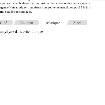
topper est capable d'éventrer un tank par la pensée relève de la gageure.
 l'agence Humanydyne, organisme non gouvernemental composé à la fois
rmi eux, les personnages.
Ciné
Bouquin
Musique
Zines
umanydyne
dans cette rubrique