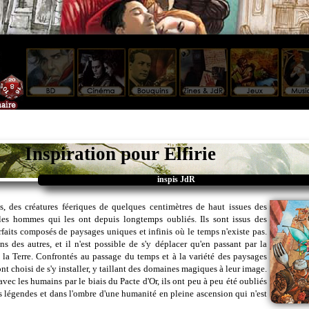
Inspiration pour Elfirie
inspis JdR
 des créatures féeriques de quelques centimètres de haut issues des
les hommes qui les ont depuis longtemps oubliés. Ils sont issus des
rfaits composés de paysages uniques et infinis où le temps n'existe pas.
s des autres, et il n'est possible de s'y déplacer qu'en passant par la
la Terre. Confrontés au passage du temps et à la variété des paysages
t choisi de s'y installer, y taillant des domaines magiques à leur image.
vec les humains par le biais du Pacte d'Or, ils ont peu à peu été oubliés
s légendes et dans l'ombre d'une humanité en pleine ascension qui n'est