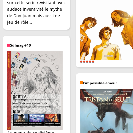
sur cette série revisitant avec
audace inventivité le mythe
de Don Juan mais aussi de
jeu de rôle...
SdImag #10
l’impossible amour
Au menu de ce dixième