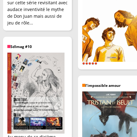
sur cette série revisitant avec
audace inventivité le mythe
de Don Juan mais aussi de
jeu de rôle...
SdImag #10
l’impossible amour
Au menu de ce dixième