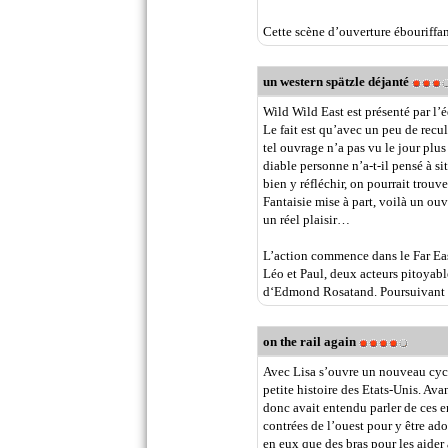
Cette scène d’ouverture ébouriffant
un western spätzle déjanté
Wild Wild East est présenté par l
Le fait est qu’avec un peu de rec
tel ouvrage n’a pas vu le jour plus
diable personne n’a-t-il pensé à si
bien y réfléchir, on pourrait trouv
Fantaisie mise à part, voilà un ouv
un réel plaisir…
L’action commence dans le Far East
Léo et Paul, deux acteurs pitoyab
d‘Edmond Rosatand. Poursuivant un
on the rail again
Avec Lisa s’ouvre un nouveau cycle 
petite histoire des Etats-Unis. Ava
donc avait entendu parler de ces en
contrées de l’ouest pour y être ado
en eux que des bras pour les aide