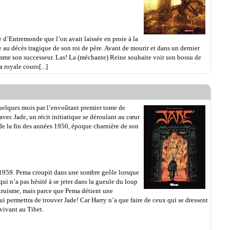
 d’Entremonde que l’on avait laissée en proie à la
 au décès tragique de son roi de père. Avant de mourir et dans un dernier
comme son successeur. Las! La (méchante) Reine souhaite voir son bossu de
a royale couro[...]
quelques mois par l’envoûtant premier tome de
vec Jade, un récit initiatique se déroulant au cœur
de la fin des années 1950, époque charnière de son
.. 1959. Pema croupit dans une sombre geôle lorsque
qui n’a pas hésité à se jeter dans la gueule du loup
ltruisme, mais parce que Pema détient une
ui permettra de trouver Jade! Car Harry n’a que faire de ceux qui se dressent
vivant au Tibet.