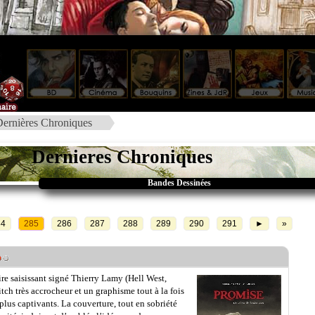
ernières Chroniques
Dernieres Chroniques
Bandes Dessinées
84
285
286
287
288
289
290
291
►
»
re saisissant signé Thierry Lamy (Hell West,
ch très accrocheur et un graphisme tout à la fois
 plus captivants. La couverture, tout en sobriété