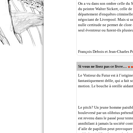
On a vu dans son ombre celle du Si
du peintre Walter Sickert, celle d
département d'enquêtes criminell
négociant de Liverpool. Mais si u
nulle certitude ne permet de clore 
seul éventreur ou furent-ils plusie
François Debois et Jean-Charles Po
Si vous ne lisez pas ce livre…
Le Vistieur du Futur est à l’origin
fantastiquement drôle, qui a fait 
motion. Le bouche à oreille aidant
Le pitch? Un jeune homme paisible
bouleversé par un olibrius préten
est revenu dans le passé pour tenter
annihilant à jamais la société co
d’aile de papillon peut provoquer 