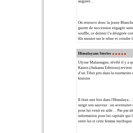
augurer…
On retrouve donc la jeune Blanche
guerre de succession engagée suite
souffle, ce dernier l’a désignée 
fils monter sur le trône et ceindre l
Himalayans Stories
Ulysse Malassagne, révélé il y a 
Kairos (Ankama Editions) revient a
d’un Tibet pris dans la tourmente 
histoire.
Il était une fois dans l'Himalaya.
surgit son sauveur : un aventurier 
pour lui venir en aide… Pas par a
information pour lui capitale qui l
entre lui et cette femme mythique 