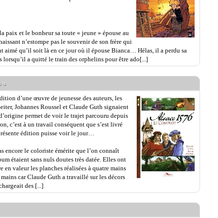
a paix et le bonheur sa toute « jeune » épouse au
aissant n’estompe pas le souvenir de son frère qui
nt aimé qu’il soit là en ce jour où il épouse Bianca… Hélas, il a perdu sa
 lorsqu’il a quitté le train des orphelins pour être ado[...]
dition d’une œuvre de jeunesse des auteurs, les
Seiter, Johannes Roussel et Claude Guth signaient
d’origine permet de voir le trajet parcouru depuis
ion, c’est à un travail conséquent que s’est livré
résente édition puisse voir le jour…
s encore le coloriste émérite que l’on connaît
bum étaient sans nuls doutes très datée. Elles ont
e en valeur les planches réalisées à quatre mains
 mains car Claude Guth a travaillé sur les décors
argeait des [...]