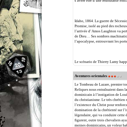
s’avère être d’une redoutable eff
Idaho, 1864. La guerre de Sécession
Promise, isolé au pied des rocheus
l’arrivée d’ Amos Laughton va per
de Dieu… Ses sombres machinations
l’apocalypse, entrouvrant les porte
Le scénario de Thierry Lamy happe
Aventures orientales
Le Tombeau de Lazare, premier to
Reliques nous entraînaient dans l
dominicain à l’instigation de Loui
du christianisme. Le très chrétien
l’existence du Christ pour renforce
domination de la chrétienté sur l’
légendaire, qui va conduire cette 
figurent, outre trois chevaliers aya
moines dominicains, un voleur hab