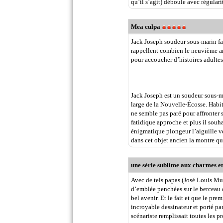
qu’il s’agit) déboule avec régulari
Mea culpa
Jack Joseph soudeur sous-marin fa
rappellent combien le neuvième art
pour accoucher d’histoires adultes
Jack Joseph est un soudeur sous-ma
large de la Nouvelle-Écosse. Habit
ne semble pas paré pour affronter 
fatidique approche et plus il souh
énigmatique plongeur l’aiguille v
dans cet objet ancien la montre qu
une série sublime aux charmes 
Avec de tels papas (José Louis Mun
d’emblée penchées sur le berceau d
bel avenir. Et le fait et que le pr
incroyable dessinateur et porté pa
scénariste remplissait toutes les p