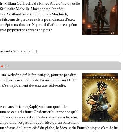
r William Gull, celle du Prince Albert-Victor, celle
e Sir Leslie Melville Macnaghten (chef du
es de Scotland Yard) ou de James Maybrick,
n faisceau de preuves existe pour chacun d’eux,
cet épineux dossier. N’y a-t-il d’ailleurs eu qu’un
urs à perpétrer ses crimes abjects?
upard s’emparent d[...]
e une websérie drôle fantastique, pour ne pas dire
son apparition au cours de l’année 2009 sur Daily
, c’est rapidement devenu une série-culte.
 et sans historie (Raph) voit son quotidien
dument venu du futur. Ce dernier lui annonce qu’il
 une série de catastrophe de s’abattre sur la terre,
ntemporaine. Reprenant que l’idée qu’un battement
un séisme de l’autre côté du globe, le Voyeur du Futur (puisque c’est de lui