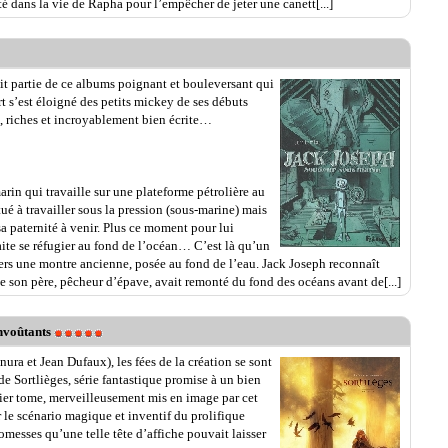
té dans la vie de Rapha pour l’empêcher de jeter une canett[...]
it partie de ce albums poignant et bouleversant qui
 s’est éloigné des petits mickey de ses débuts
, riches et incroyablement bien écrite…
rin qui travaille sur une plateforme pétrolière au
ué à travailler sous la pression (sous-marine) mais
sa paternité à venir. Plus ce moment pour lui
aite se réfugier au fond de l’océan… C’est là qu’un
ers une montre ancienne, posée au fond de l’eau. Jack Joseph reconnaît
e son père, pêcheur d’épave, avait remonté du fond des océans avant de[...]
envoûtants
ura et Jean Dufaux), les fées de la création se sont
e Sortlièges, série fantastique promise à un bien
emier tome, merveilleusement mis en image par cet
r le scénario magique et inventif du prolifique
romesses qu’une telle tête d’affiche pouvait laisser