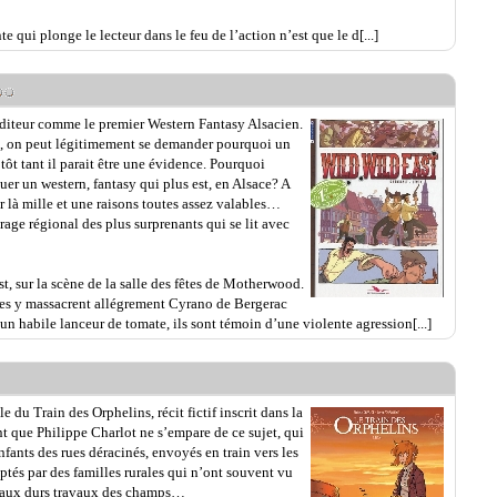
e qui plonge le lecteur dans le feu de l’action n’est que le d[...]
’éditeur comme le premier Western Fantasy Alsacien.
ul, on peut légitimement se demander pourquoi un
 tôt tant il parait être une évidence. Pourquoi
tuer un western, fantasy qui plus est, en Alsace? A
er là mille et une raisons toutes assez valables…
rage régional des plus surprenants qui se lit avec
, sur la scène de la salle des fêtes de Motherwood.
les y massacrent allégrement Cyrano de Bergerac
 habile lanceur de tomate, ils sont témoin d’une violente agression[...]
du Train des Orphelins, récit fictif inscrit dans la
nt que Philippe Charlot ne s’empare de ce sujet, qui
fants des rues déracinés, envoyés en train vers les
ptés par des familles rurales qui n’ont souvent vu
r aux durs travaux des champs…