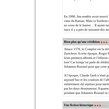
En 1990, Jim semble avoir trouvé l
cœur du Kansas. Mais ce bonheur n
ne cesse de le hanter… Il aurait ta
trace il y a près de soixante-dix ans
Bien plus qu’une réédition
Alsace 1576, le Complot est la réé
Zurichois. A cette époque, Roger 
leurs premiers albums et l’édition 
lors! Car lorsqu’on parle de réédit
Johannes Roussel pour que cette p
A l’époque, Claude Guth n’était pa
aujourd’hui et les couleurs de l’al
entièrement été reprises pour mettr
par les deux dessinateurs. A quatre
pendant que Johannes Roussel se ch
Une fiction historique