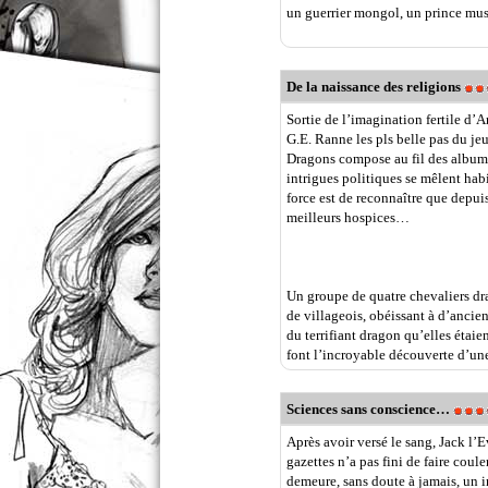
un guerrier mongol, un prince mus
De la naissance des religions
Sortie de l’imagination fertile d’
G.E. Ranne les pls belle pas du je
Dragons compose au fil des albums
intrigues politiques se mêlent habi
force est de reconnaître que depui
meilleurs hospices…
Un groupe de quatre chevaliers dr
de villageois, obéissant à d’ancien
du terrifiant dragon qu’elles étaie
font l’incroyable découverte d’une
Sciences sans conscience…
Après avoir versé le sang, Jack l’E
gazettes n’a pas fini de faire coul
demeure, sans doute à jamais, un 