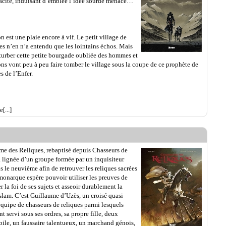
icacité, induisant d’emblée l’idée sourde menace…
 est une plaie encore à vif. Le petit village de
es n’en n’a entendu que les lointains échos. Mais
turber cette petite bourgade oubliée des hommes et
 vont peu à peu faire tomber le village sous la coupe de ce prophète de
s de l’Enfer.
[...]
me des Reliques, rebaptisé depuis Chasseurs de
a lignée d’un groupe formée par un inquisiteur
s le neuvième afin de retrouver les reliques sacrées
 monarque espère pouvoir utiliser les preuves de
r la foi de ses sujets et asseoir durablement la
islam. C’est Guillaume d’Uzès, un croisé quasi
équipe de chasseurs de reliques parmi lesquels
nt servi sous ses ordres, sa propre fille, deux
ile, un faussaire talentueux, un marchand génois,