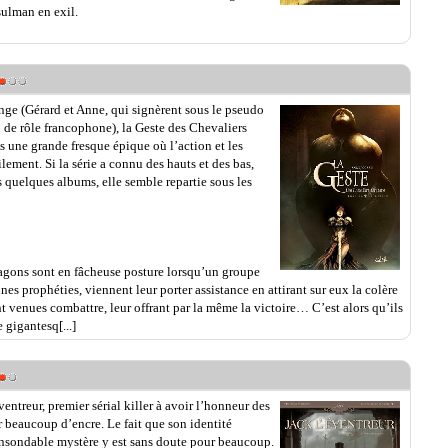
ulman en exil.
Ange (Gérard et Anne, qui signèrent sous le pseudo
u de rôle francophone), la Geste des Chevaliers
 une grande fresque épique où l’action et les
lement. Si la série a connu des hauts et des bas,
s quelques albums, elle semble repartie sous les
agons sont en fâcheuse posture lorsqu’un groupe
nes prophéties, viennent leur porter assistance en attirant sur eux la colère
nt venues combattre, leur offrant par la même la victoire… C’est alors qu’ils
 gigantesq[...]
ventreur, premier sérial killer à avoir l’honneur des
er beaucoup d’encre. Le fait que son identité
insondable mystère y est sans doute pour beaucoup.