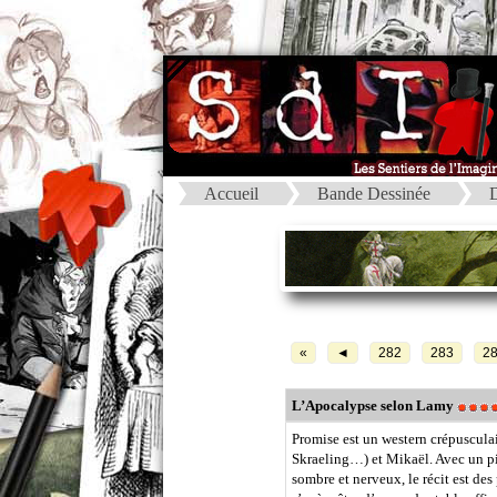
Accueil
Bande Dessinée
D
«
◄
282
283
2
L’Apocalypse selon Lamy
Promise est un western crépusculai
Skraeling…) et Mikaël. Avec un pit
sombre et nerveux, le récit est des