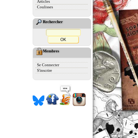
Articles
Coulisses
Rechercher
Membres
Se Connecter
S'inscrire