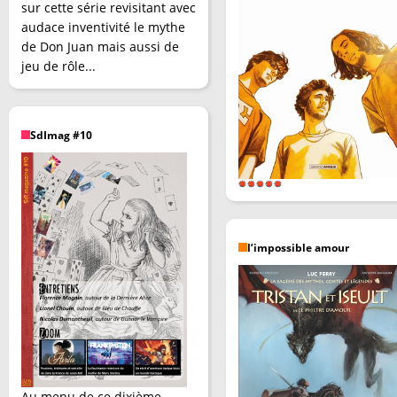
sur cette série revisitant avec
audace inventivité le mythe
de Don Juan mais aussi de
jeu de rôle...
SdImag #10
l’impossible amour
Au menu de ce dixième