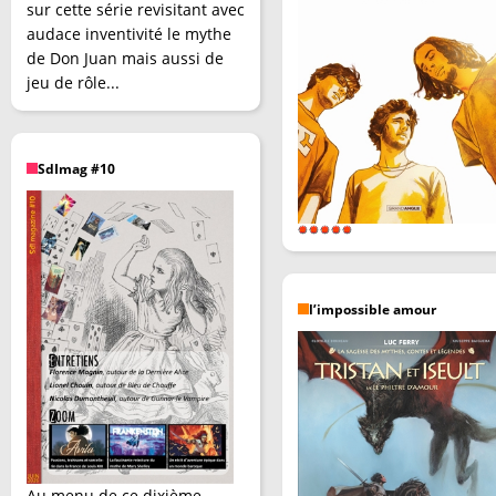
sur cette série revisitant avec
audace inventivité le mythe
de Don Juan mais aussi de
jeu de rôle...
SdImag #10
l’impossible amour
Au menu de ce dixième