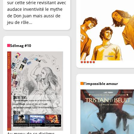
sur cette série revisitant avec
audace inventivité le mythe
de Don Juan mais aussi de
jeu de rôle...
SdImag #10
l’impossible amour
Au menu de ce dixième