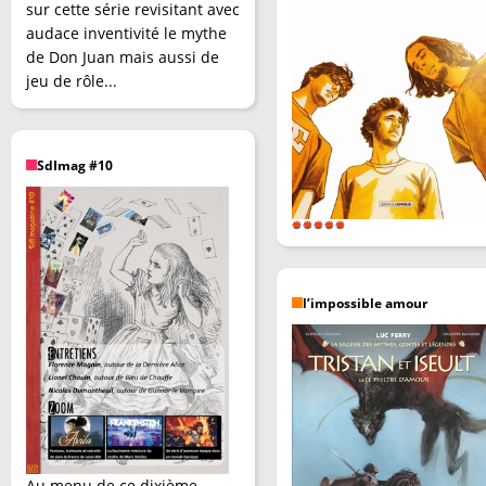
sur cette série revisitant avec
audace inventivité le mythe
de Don Juan mais aussi de
jeu de rôle...
SdImag #10
l’impossible amour
Au menu de ce dixième