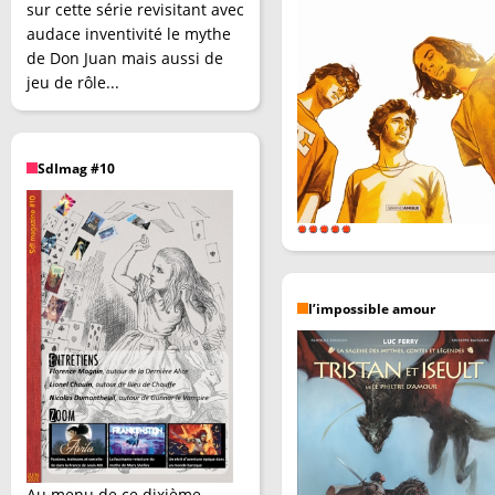
sur cette série revisitant avec
audace inventivité le mythe
de Don Juan mais aussi de
jeu de rôle...
SdImag #10
l’impossible amour
Au menu de ce dixième