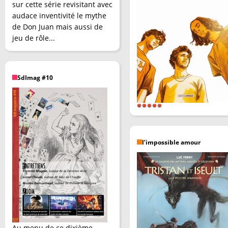
sur cette série revisitant avec
audace inventivité le mythe
de Don Juan mais aussi de
jeu de rôle...
SdImag #10
l’impossible amour
Au menu de ce dixième