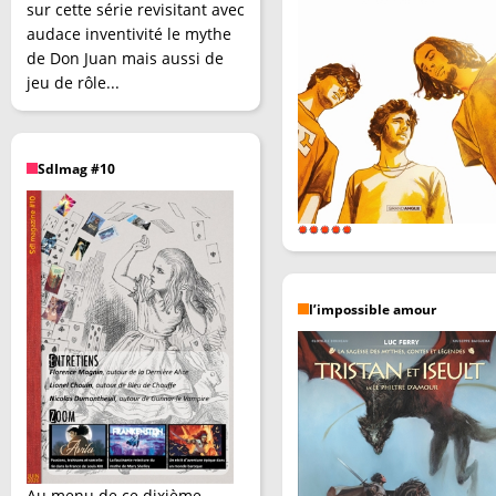
sur cette série revisitant avec
audace inventivité le mythe
de Don Juan mais aussi de
jeu de rôle...
SdImag #10
l’impossible amour
Au menu de ce dixième