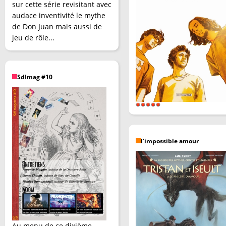
sur cette série revisitant avec
audace inventivité le mythe
de Don Juan mais aussi de
jeu de rôle...
SdImag #10
l’impossible amour
Au menu de ce dixième