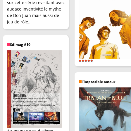
sur cette série revisitant avec
audace inventivité le mythe
de Don Juan mais aussi de
jeu de rôle...
SdImag #10
l’impossible amour
Au menu de ce dixième