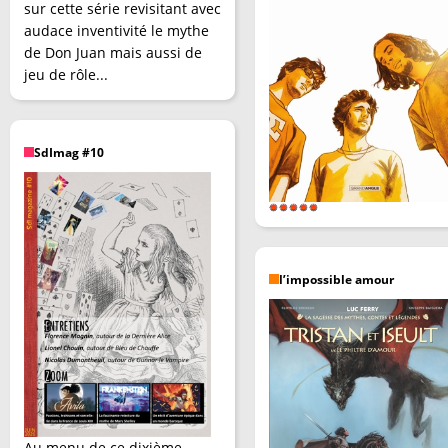
sur cette série revisitant avec
audace inventivité le mythe
de Don Juan mais aussi de
jeu de rôle...
SdImag #10
l’impossible amour
Au menu de ce dixième