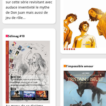
sur cette série revisitant avec
audace inventivité le mythe
de Don Juan mais aussi de
jeu de rôle...
SdImag #10
l’impossible amour
Au menu de ce dixième