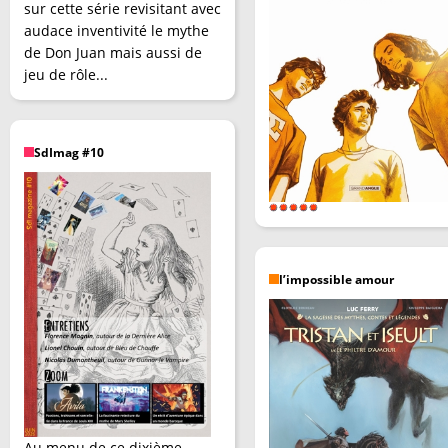
sur cette série revisitant avec
audace inventivité le mythe
de Don Juan mais aussi de
jeu de rôle...
SdImag #10
l’impossible amour
Au menu de ce dixième