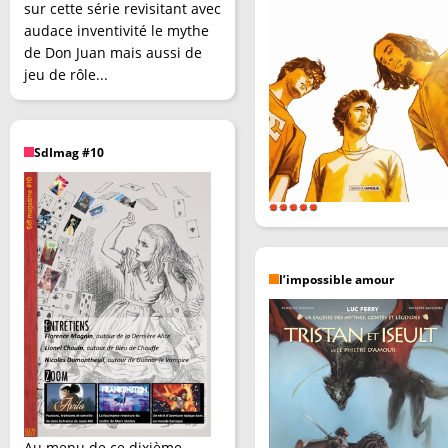
sur cette série revisitant avec
audace inventivité le mythe
de Don Juan mais aussi de
jeu de rôle...
SdImag #10
l’impossible amour
Au menu de ce dixième