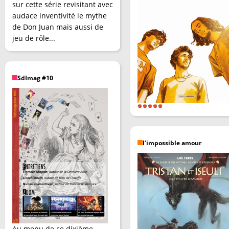
sur cette série revisitant avec
audace inventivité le mythe
de Don Juan mais aussi de
jeu de rôle...
SdImag #10
l’impossible amour
Au menu de ce dixième