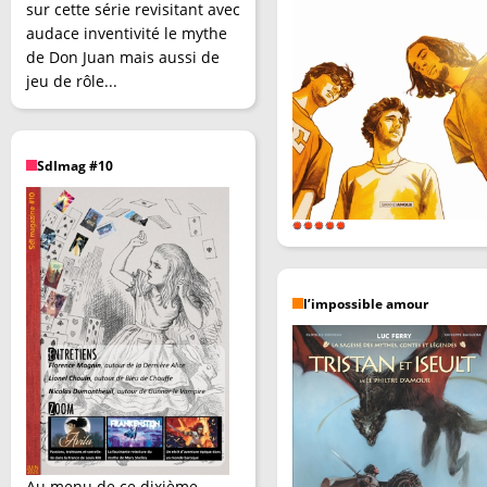
sur cette série revisitant avec
audace inventivité le mythe
de Don Juan mais aussi de
jeu de rôle...
SdImag #10
l’impossible amour
Au menu de ce dixième