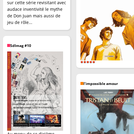
sur cette série revisitant avec
audace inventivité le mythe
de Don Juan mais aussi de
jeu de rôle...
SdImag #10
l’impossible amour
Au menu de ce dixième