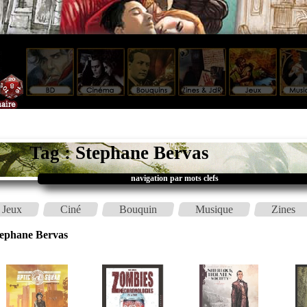
Tag : Stephane Bervas
navigation par mots clefs
Jeux
Ciné
Bouquin
Musique
Zines
tephane Bervas