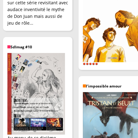
sur cette série revisitant avec
audace inventivité le mythe
de Don Juan mais aussi de
jeu de rôle...
SdImag #10
l’impossible amour
Au menu de ce dixième