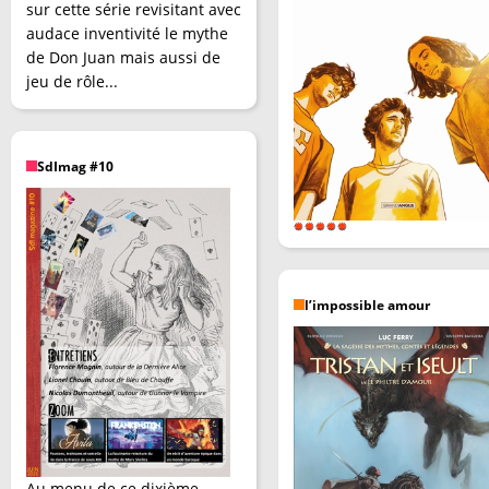
sur cette série revisitant avec
audace inventivité le mythe
de Don Juan mais aussi de
jeu de rôle...
SdImag #10
l’impossible amour
Au menu de ce dixième