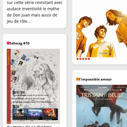
sur cette série revisitant avec
audace inventivité le mythe
de Don Juan mais aussi de
jeu de rôle...
SdImag #10
l’impossible amour
Au menu de ce dixième