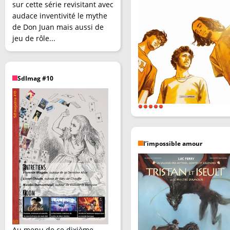
sur cette série revisitant avec
audace inventivité le mythe
de Don Juan mais aussi de
jeu de rôle...
SdImag #10
l’impossible amour
Au menu de ce dixième