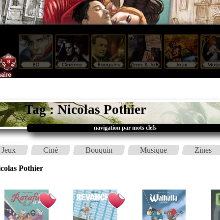
Tag : Nicolas Pothier
navigation par mots clefs
Jeux
Ciné
Bouquin
Musique
Zines
colas Pothier