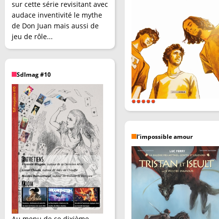
sur cette série revisitant avec
audace inventivité le mythe
de Don Juan mais aussi de
jeu de rôle...
SdImag #10
l’impossible amour
Au menu de ce dixième