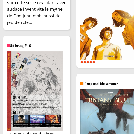
sur cette série revisitant avec
audace inventivité le mythe
de Don Juan mais aussi de
jeu de rôle...
SdImag #10
l’impossible amour
Au menu de ce dixième