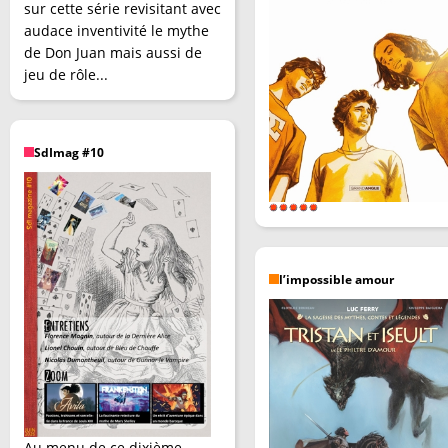
sur cette série revisitant avec
audace inventivité le mythe
de Don Juan mais aussi de
jeu de rôle...
SdImag #10
l’impossible amour
Au menu de ce dixième