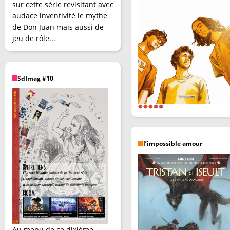
sur cette série revisitant avec
audace inventivité le mythe
de Don Juan mais aussi de
jeu de rôle...
SdImag #10
l’impossible amour
Au menu de ce dixième