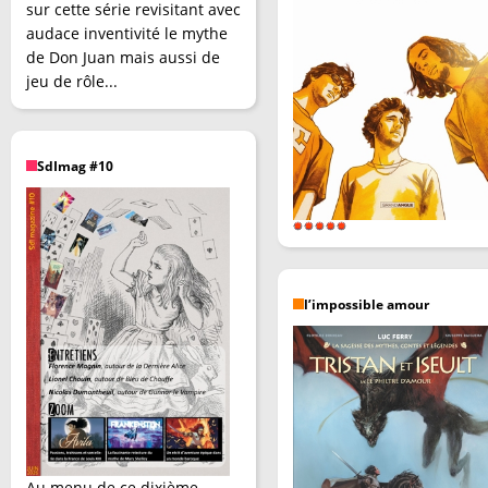
sur cette série revisitant avec
audace inventivité le mythe
de Don Juan mais aussi de
jeu de rôle...
SdImag #10
l’impossible amour
Au menu de ce dixième