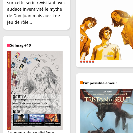
sur cette série revisitant avec
audace inventivité le mythe
de Don Juan mais aussi de
jeu de rôle...
SdImag #10
l’impossible amour
Au menu de ce dixième