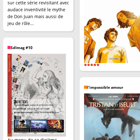
sur cette série revisitant avec
audace inventivité le mythe
de Don Juan mais aussi de
jeu de rôle...
SdImag #10
l’impossible amour
Au menu de ce dixième