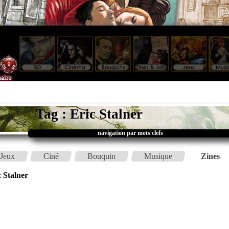
Tag : Eric Stalner
navigation par mots clefs
Jeux
Ciné
Bouquin
Musique
Zines
c Stalner