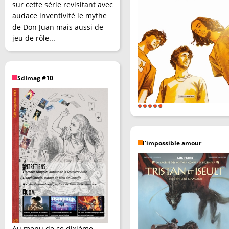
sur cette série revisitant avec
audace inventivité le mythe
de Don Juan mais aussi de
jeu de rôle...
SdImag #10
l’impossible amour
Au menu de ce dixième