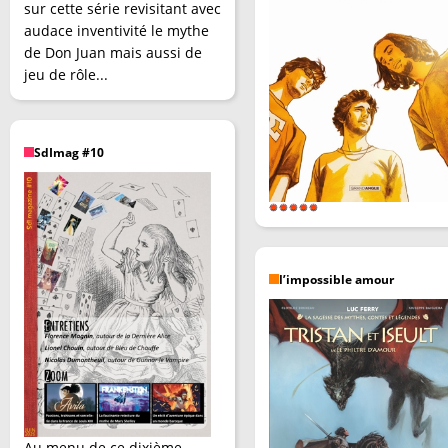
sur cette série revisitant avec
audace inventivité le mythe
de Don Juan mais aussi de
jeu de rôle...
SdImag #10
l’impossible amour
Au menu de ce dixième