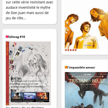
sur cette série revisitant avec
audace inventivité le mythe
de Don Juan mais aussi de
jeu de rôle...
SdImag #10
l’impossible amour
Au menu de ce dixième