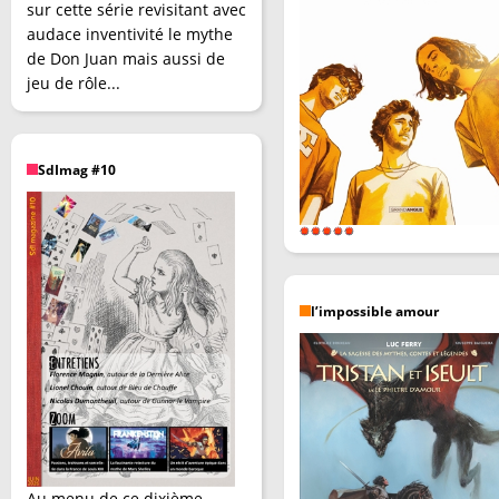
sur cette série revisitant avec
audace inventivité le mythe
de Don Juan mais aussi de
jeu de rôle...
SdImag #10
l’impossible amour
Au menu de ce dixième