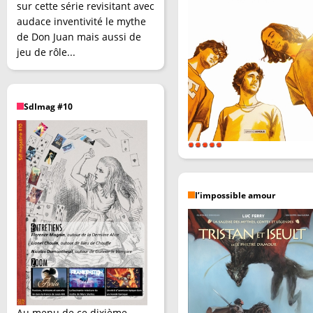
sur cette série revisitant avec
audace inventivité le mythe
de Don Juan mais aussi de
jeu de rôle...
SdImag #10
l’impossible amour
Au menu de ce dixième