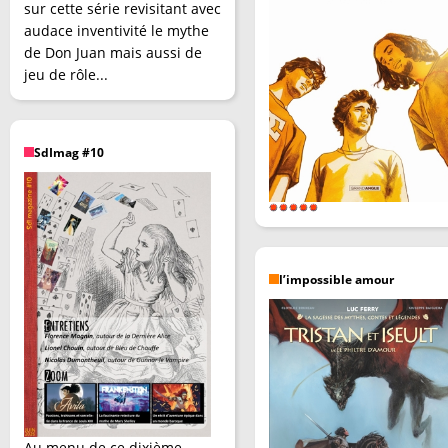
sur cette série revisitant avec
audace inventivité le mythe
de Don Juan mais aussi de
jeu de rôle...
SdImag #10
l’impossible amour
Au menu de ce dixième