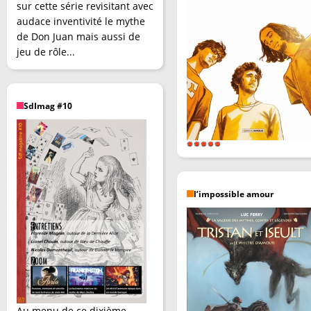
sur cette série revisitant avec
audace inventivité le mythe
de Don Juan mais aussi de
jeu de rôle...
SdImag #10
l’impossible amour
Au menu de ce dixième