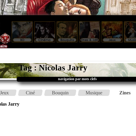
Tag : Nicolas Jarry
navigation par mots clefs
Jeux
Ciné
Bouquin
Musique
Zines
olas Jarry