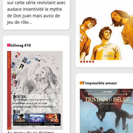
sur cette série revisitant avec
audace inventivité le mythe
de Don Juan mais aussi de
jeu de rôle...
SdImag #10
l’impossible amour
Au menu de ce dixième