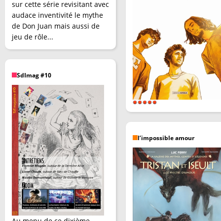
sur cette série revisitant avec
audace inventivité le mythe
de Don Juan mais aussi de
jeu de rôle...
SdImag #10
l’impossible amour
Au menu de ce dixième